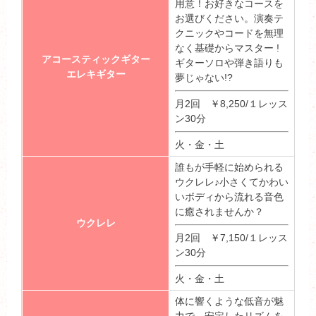
用意！お好きなコースを
お選びください。演奏テ
クニックやコードを無理
なく基礎からマスター !
アコースティックギター
ギターソロや弾き語りも
エレキギター
夢じゃない!?
月2回 ￥8,250/１レッス
ン30分
火・金・土
誰もが手軽に始められる
ウクレレ♪小さくてかわい
いボディから流れる音色
に癒されませんか？
ウクレレ
月2回 ￥7,150/１レッス
ン30分
火・金・土
体に響くような低音が魅