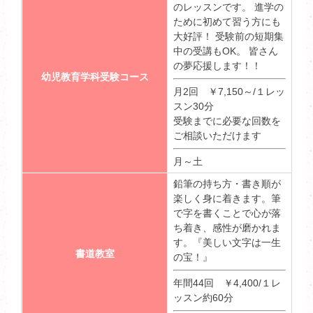
のレッスンです。 進学の
ために初めて習う方にも
大好評！ 受験前の短期集
中の受講もOK。 皆さん
の夢応援します！！
幼児教育学科受験コース
月2回 ￥7,150～/１レッ
スン30分
受験までに必要な回数を
ご相談いただけます
月～土
鉛筆の持ち方・書き順が
楽しく身に着きます。筆
で字を書くことで心が落
ち着き、感性が磨かれま
す。『美しい文字は一生
書道教室
の宝！』
年間44回 ￥4,400/１レ
ッスン約60分