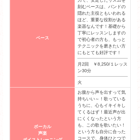
力で、安定したリズムを
刻むベースは、バンドの
隠れた主役ともいわれる
ほど、重要な役割がある
楽器なんです！基礎から
丁寧にレッスンしますの
ベース
で初心者の方も、もっと
テクニックを磨きたい方
にもとても好評です！
月2回 ￥8,250/１レッス
ン30分
火
お腹から声を出すって気
持ちいい～！歌っている
うちに、心もイキイキし
てくるはず！最近声が出
にくくなったという方
も、この歌を歌いたい！
ボーカル
という方も自分に合った
声楽
コースで、身体ひとつで
ボイストレーニング